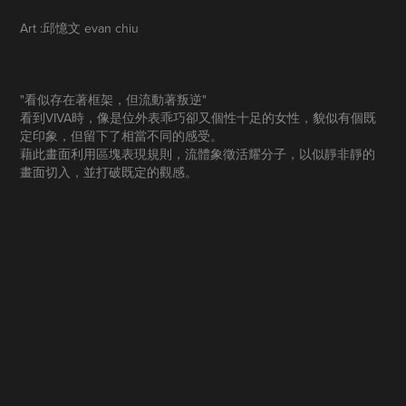
Art
:邱憶文 evan chiu
"看似存在著框架，但流動著叛逆"
看到VIVA時，像是位外表乖巧卻又個性十足的女性，貌似有個既
定印象，但留下了相當不同的感受。
藉此畫面利用區塊表現規則，流體象徵活耀分子，以似靜非靜的
畫面切入，並打破既定的觀感。