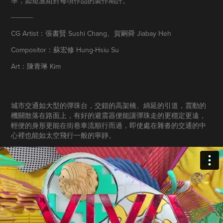
率，如短波組對每項作品的製作期許。
-----------
CG Artist：張書賢 Sushi Chang、賀嗣舜 Jiabay Heh
Compositor：蘇宏修 Hung-Hsiu Su
Art：陳青琳 Kim
城市交通如大型的彈珠台，交錯的高架橋、綿延的引道，震動的
機關散落在路面上，有好的避震器便能讓彈珠走的更穩定更遠，
輕便的身形更能在街巷車流順行而過，即使處在雜沓的交通的中
心裡也能如太空飛行一般的寧靜。