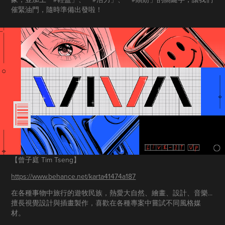
催緊油門，隨時準備出發啦！
【曾子庭 Tim Tseng】
https://www.behance.net/karta41474a187
在各種事物中旅行的遊牧民族，熱愛大自然、繪畫、設計、音樂...
擅長視覺設計與插畫製作，喜歡在各種專案中嘗試不同風格媒
材。