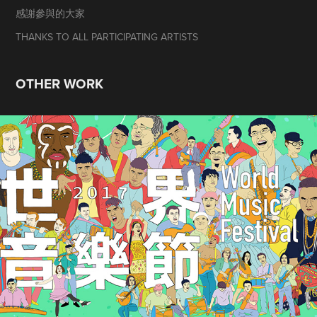
感謝參與的大家
THANKS TO ALL PARTICIPATING ARTISTS
OTHER WORK
2017 世界音樂節 / World Music 
Festival 2017
2017