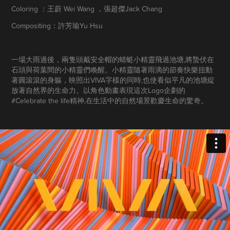
Coloring ：王蔚 Wei Wang ，張超傑Jack Chang
Compositing：許芳瑜Yu Hsu
一場大雨過後，兩隻頭戴安全帽的蜻蜓小精靈飛過池塘,將蟄伏在
石頭與荷葉間的小精靈們喚醒。小精靈隨著雨滴的節奏快樂扭動
著圓滾滾的身軀，映照出VIVA字樣的同時,也使看似平凡的池塘綻
放著自然界的生命力。以角色動畫表現這次Logo企劃的
#Celebrate the life精神,在生活中的自然場景歡慶生命的驚奇。