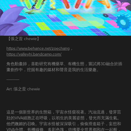
【張之萓 ​​​​​​​chewie】
https://www.behance.net/zoechang
，
https://valleyhi.bandcamp.com/
角色動畫師，喜歡研究有機藥草、有機生態，嘗試將3D融合於插
畫創作中，挖掘有趣的媒材和聲音是我的生活樂趣。
-----------
Art :張之萓 ​​​​​​​chewie
這是一個新世界的生態箱，宇宙水怪窺視著。汽油流過，發芽茁
壯的VIVA細胞正在呼吸，以初生的美麗姿態，發光而充滿生氣。
他們嫵媚的召喚。宇宙水怪被深深吸引，偷偷滑進箱子，妄想和
VIVA合體。有機線條、多彩色塊，彷彿要全世界都和在一起般，