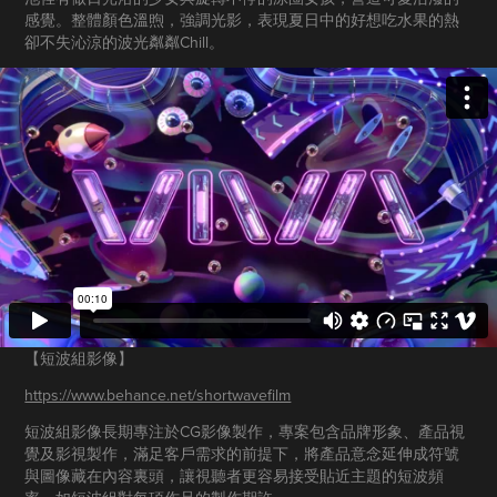
感覺。整體顏色溫煦，強調光影，表現夏日中的好想吃水果的熱
卻不失沁涼的波光粼粼Chill。
【短波組影像​​​​​​​】
https://www.behance.net/shortwavefilm
短波組影像長期專注於CG影像製作，專案包含品牌形象、產品視
覺及影視製作，滿足客戶需求的前提下，將產品意念延伸成符號
與圖像藏在內容裏頭，讓視聽者更容易接受貼近主題的短波頻