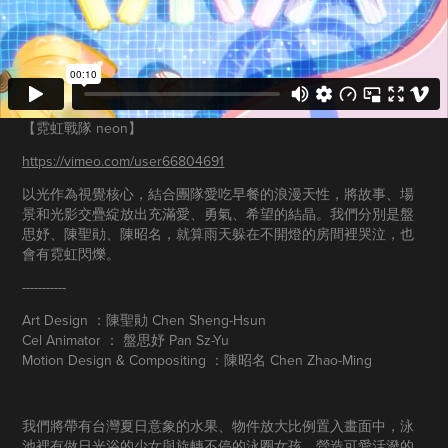
【霓虹戰隊
neon​​​​​​​
】
https://vimeo.com/user66804691
以光作為視覺核心，結合團隊愛吃早餐的浪漫天性，將故事、場
景和光影交疊綻放出充滿愛、勇氣、希望的結晶。我們分別是盤
思妤、陳聖勛、陳昭名，就算雨天躲在不開燈的房間裡哭泣，也
會有霓虹閃爍。​​​​​​​
-----------
Art Design ：陳聖勛 Chen Sheng-Hsun
Cel Animator ： 盤思妤 Pan Sz-Yu
Motion Design & Compositing ：陳昭名 Chen Zhao-Ming
我們將帶有台灣夏日意象的水果、物件放大比例置入畫面中，泳
池裡有做日光浴的少女與旋轉不停的泳圈女孩，營造可愛活潑的