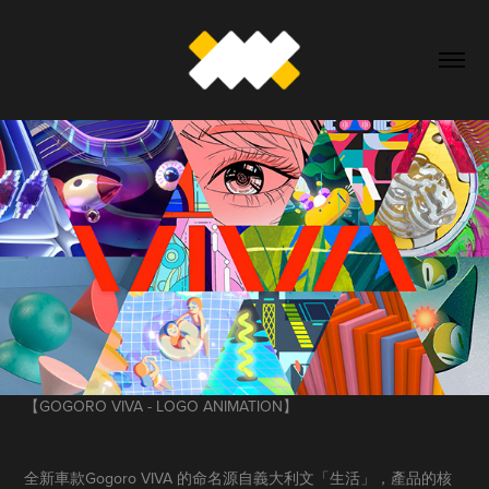
【GOGORO
VIVA
-
LOGO
A
NIM
ATION】
全新車款Gogoro VIVA 的命名源自義大利文「生活」，產品的核