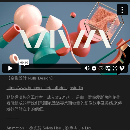
【空集設計 Nulls Design】
https://www.behance.net/
nullsdesignstudio
動態導演聯合工作室，成立於2017年。是由一群熱愛影像的創作
者所組成的新銳創意團隊,透過專業而敏銳的影像敘事及美感,來傳
遞我們所在乎的價值。​​​​​​​
-----------
Animation： 徐光慧 Sylvia Hsu，劉承杰 Jie Liou