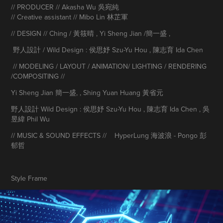
// PRODUCER //
Akasha Wu 吳宛純
//
Creative assistant //
Mibo Lin 林芷軍
// DESIGN //
Ching / 黃筱晴 , Yi Sheng Jian /簡
一盛
,
野人設計 / Wild Design : 侯思妤 Szu-Yu Hou , 陳志育 Ida Chen
// MODELING / LAYOUT / ANIMATION/ LIGHTING / RENDERING
/COMPOSITING //
Yi Sheng Jian 簡一盛, , Shing Yuan Huang 黃省元
野人設計 Wild Design : 侯思妤 Szu-Yu Hou , 陳志育 Ida Chen , 吳
昱緯 Phil Wu
// MUSIC & SOUND EFFECTS //
HyperLung 海波浪 - Pongo 彭
郁哲
Style Frame