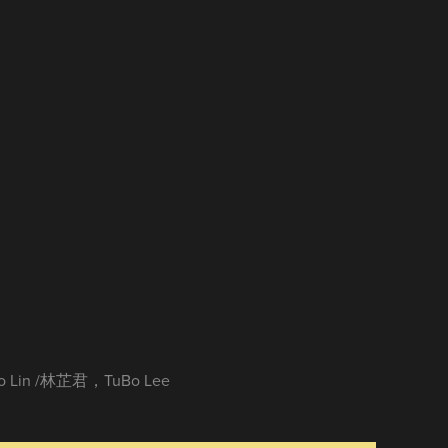
絜
o Lin /林芷君，TuBo Lee