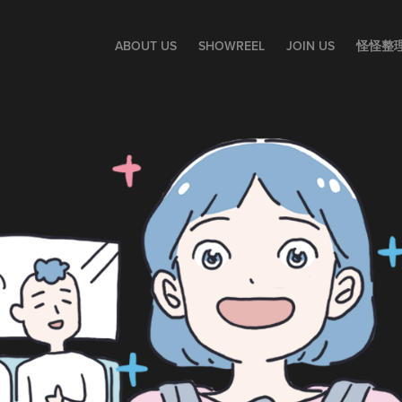
ABOUT US
SHOWREEL
JOIN US
怪怪整理師