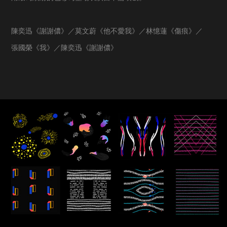
陳奕迅《謝謝儂》／莫文蔚《他不愛我》／林憶蓮《傷痕》／
張國榮《我》／陳奕迅《謝謝儂》