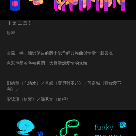
【 第 二 章 】
甜蜜
曲風一轉，慵懶俏皮的爵士賦予經典舞曲與情歌全新靈魂，
色彩也從冷色轉暖調，大聲歌頌愛情的無悔
劉德華《忘情水》／草蜢《寶貝對不起》／郭富城《對你愛不
完》／
梁詠琪《短髮》／鄭秀文《值得》