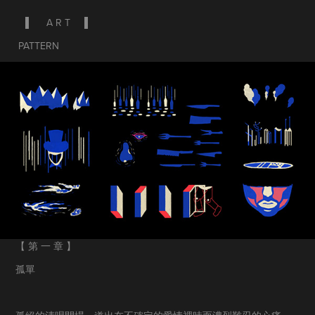
▌
A R T
▌
PATTERN
【 第 一 章 】
孤單