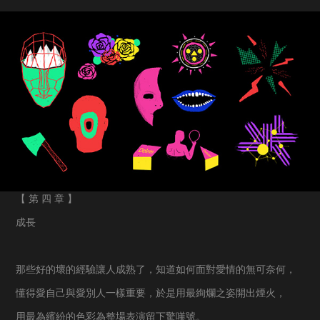
【 第 四 章 】
成長
那些好的壞的經驗讓人成熟了，知道如何面對愛情的無可奈何，
懂得愛自己與愛別人一樣重要，於是用最絢爛之姿開出煙火，
用最為繽紛的色彩為整場表演留下驚嘆號。