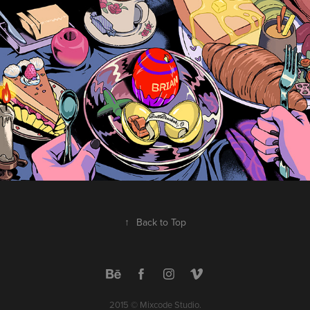
Ballbreaker KV
2023
↑
Back to Top
2015 © Mixcode Studio.