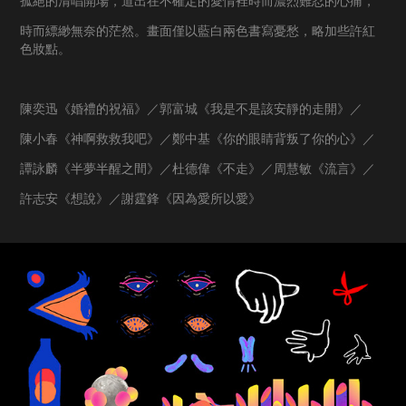
孤絕的清唱開場，道出在不確定的愛情裡時而濃烈難忍的心痛，
時而縹緲無奈的茫然。畫面僅以藍白兩色書寫憂愁，略加些許紅
色妝點。
陳奕迅《婚禮的祝福》／郭富城《我是不是該安靜的走開》／
陳小春《神啊救救我吧》／鄭中基《你的眼睛背叛了你的心》／
譚詠麟《半夢半醒之間》／杜德偉《不走》／周慧敏《流言》／
許志安《想說》／謝霆鋒《因為愛所以愛》