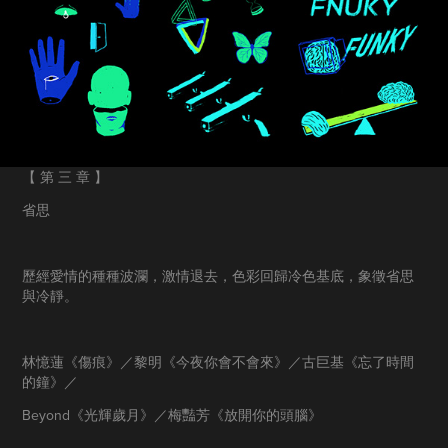
【 第 三 章 】
省思
歷經愛情的種種波瀾，激情退去，色彩回歸冷色基底，象徵省思
與冷靜。
林憶蓮《傷痕》／黎明《今夜你會不會來》／古巨基《忘了時間
的鐘》／
Beyond《光輝歲月》／梅豔芳《放開你的頭腦》