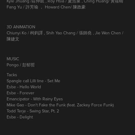
Kyle Jhuang /莊仲凱 , Roy Hsia / 夏浩泉 , Ching Huang/ 黃筱晴
Fang Yu / 許芳瑜 ， Howard Chen/ 陳政豪
3D ANIMATION
Chiunyi Ko / 柯鈞譯 , Shih Yao Chang / 張師堯 , Jie Wen Chen /
陳婕文
MUSIC
Pongo / 彭郁哲
Tacks
Spangle call Lilli line - Set Me
Esbe - Hello World
Esbe - Forever
Emancipator - With Rainy Eyes
Mike Gao - Don't Fake the Funk (feat. Zackey Force Funk)
Todd Terje - Swing Star, Pt. 2
Esbe - Delight