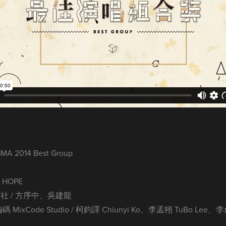
014 Best Group
 HOPE
究方社 / 方序中、吳建龍
MixCode Studio / 柯鈞譯 Chiunyi Ko、李孟栩 TuBo Lee、