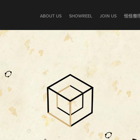
ABOUT US
SHOWREEL
JOIN US
怪怪整理師