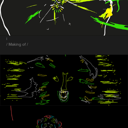
i
/ Making of /