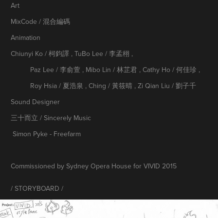
Art
MixCode / 混合編碼
Animation
Chiunyi Ko / 柯鈞譯 , TuBo Lee / 李孟栩 ,
Paz Lee / 李俞萱 , Mibo Lin / 林芷君 , Cathy Ho / 何佳珍 ,
Roy Hsia / 夏浩泉 , Ching / 黃筱晴 , Zi Qian Liu / 劉子千
Sound Designer
三十而立 / Sincerely Music
Simon Pyke - Freefarm
Commissioned by Sydney Opera House for VIVID 2015
/ STORYBOARD /