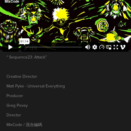
“ Sequence23: Attack”
Creative Director
Matt Pyke - Universal Everything
Producer
Greg Povey
Director
MixCode / 混合編碼